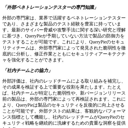
「外部ペネトレーションテスターの専門知識」
外部の専門家は、業界で活躍するペネトレーションテスター
であり、さまざまな製品のテスト経験を豊富に持っていま
す。最新のサイバー脅威や攻撃手法に関する深い研究と理解
に基づき、QueryPieが予期していない方法で製品の防御力を
テストすることが可能です。これにより、QueryPieのセキュ
リティチームは、外部専門家によって発見された脆弱性を徹
底的に分析し、修正作業とともにセキュリティアーキテクチ
ャを強化することができます。
「社内チームとの協力」
外部評価は、社内のレッドチームによる取り組みを補完し、
その成果を検証する上で重要な役割を果たします。たとえ
ば、社内チームが特定した脆弱性や、新バージョンリリース
前の製品は、外部の専門家によって再検証されます。これに
より、QueryPieは製品のセキュリティを反復的に向上させる
ことが可能です。外部テストの結果は、客観的なパフォーマ
ンス指標として機能し、社内のレッドチームがQueryPieのセ
キュリティ戦略を継続的に洗練するための貴重な洞察を提供