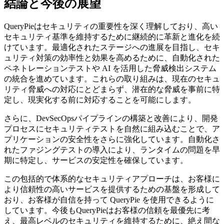
結論と今後の展望
QueryPieはセキュリティの重要性を深く理解しており、高い
セキュリティ基準を維持するために継続的に革新と進化を続
けています。最適化されたステージへの進展を目指し、セキ
ュリティ対策の効率性と効果を高めるために、自動化された
ペネトレーションテストや AI を活用した脅威検出システム
の統合を進めています。これらの取り組みは、現在のセキュ
リティ脅威への対応にとどまらず、潜在的な脅威を事前に特
定し、現実化する前に対応することを可能にします。
さらに、DevSecOpsパイプラインの構築と改善により、開発
プロセスにセキュリティテストを自然に組み込むことで、ア
プリケーションの安全性をさらに強化しています。自動化さ
れたファジングテストの導入により、ランタイムの問題を早
期に特定し、サービスの安定性を確保しています。
この包括的で体系的なセキュリティアプローチは、お客様に
より信頼性の高いサービスを提供するための基盤を形成して
おり、お客様が自信を持って QueryPie を使用できるように
しています。今後もQueryPieはお客様の信頼を最優先に考
え、最高レベルのセキュリティを維持するために、絶え間な