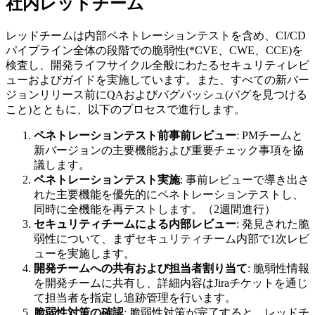
社内レッドチーム
レッドチームは内部ペネトレーションテストを含め、CI/CD
パイプライン全体の段階での脆弱性(*CVE、CWE、CCE)を
検査し、開発ライフサイクル全般にわたるセキュリティレビ
ューおよびガイドを実施しています。また、すべての新バー
ジョンリリース前にQAおよびバグバッシュ(バグを見つける
こと)とともに、以下のプロセスで進行します。
ペネトレーションテスト前事前レビュー
: PMチームと
新バージョンの主要機能および重要チェック事項を協
議します。
ペネトレーションテスト実施
: 事前レビューで導き出さ
れた主要機能を優先的にペネトレーションテストし、
同時に全機能を再テストします。（2週間進行）
セキュリティチームによる内部レビュー
: 発見された脆
弱性について、まずセキュリティチーム内部で1次レビ
ューを実施します。
開発チームへの共有および担当者割り当て
: 脆弱性情報
を開発チームに共有し、詳細内容はJiraチケットを通じ
て担当者を指定し追跡管理を行います。
脆弱性対策の確認
: 脆弱性対策が完了すると、レッドチ