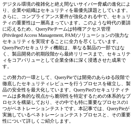
デジタル環境の複雑化と絶え間ないサイバー脅威の進化によ
り、企業や組織はセキュリティを最優先課題としています。
さらに、コンプライアンス要件が強化される中で、セキュリ
ティの重要性は一層高まっています。このような時代の要請
に応えるため、QueryPieチームは特権アクセス管理
(Privileged Access Management, PAM)ソリューションの強力な
セキュリティを実現することに全力を尽くしています。
QueryPieのセキュリティ機能は、単なる製品の一部ではな
く、製品開発の初期段階から最終リリースまで、セキュリテ
ィをコアバリューとして企業全体に深く浸透させた成果で
す。
この努力の一環として、QueryPieでは開発のあらゆる段階で
徹底したセキュリティレビューを行うプロセスを確立し、製
品の安全性を最大化しています。QueryPieのセキュリティチ
ームは多角的な視点から脆弱性を特定するための体系的なプ
ロセスを構築しており、その中でも特に重要なプロセスの1
つがペネトレーションテストです。本記事では、QueryPieが
実施しているペネトレーションテストプロセスと、その重要
性について詳しくご紹介します。