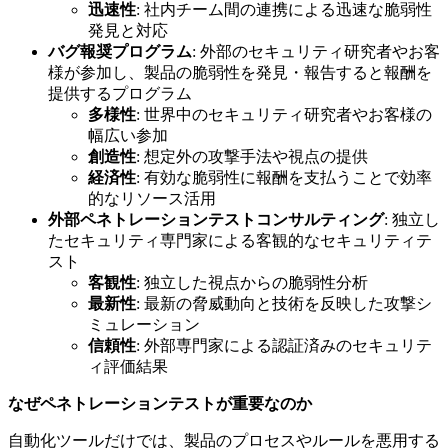
迅速性
: 社内チーム間の連携による迅速な脆弱性
発見と対応
バグ報奨プログラム
: 外部のセキュリティ研究者やお客
様が参加し、製品の脆弱性を発見・報告すると報酬を
提供するプログラム
多様性
: 世界中のセキュリティ研究者やお客様の
幅広い参加
創造性
: 想定外の攻撃手法や視点の提供
経済性
: 有効な脆弱性に報酬を支払うことで効率
的なリソース活用
外部ペネトレーションテストコンサルティング
: 独立し
たセキュリティ専門家による客観的なセキュリティテ
スト
客観性
: 独立した視点からの脆弱性分析
最新性
: 最新の脅威動向と技術を反映した攻撃シ
ミュレーション
信頼性
: 外部専門家による認証済みのセキュリテ
ィ評価結果
なぜペネトレーションテストが重要なのか
自動化ツールだけでは、製品のプロセスやルールを悪用する