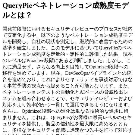
QueryPieペネトレーション成熟度モデ
ルとは？
開発前段階におけるセキュリティレビューのプロセスが社内
で安定化する中、以下のようなペネトレーション成熟度モデ
ルを開発し、自社の現状を測定し、継続的に改善するための
基準を確立しました。このモデルに基づいてQueryPieのペネ
トレーション成熟度を定量的・定性的に評価した結果、現在
のレベルはProactive段階にあると判断しました。しかし、こ
れに満足せず、さらなる向上を目指してOptimized段階への
移行を進めています。現在、DevSecOpsパイプラインとの統
合を進めており、これによりセキュリティを事後対応ではな
く事前予防の観点から捉えることが可能となります。また、
ペネトレーションテストの自動化とAIベースの脅威検出シ
ステムを組み合わせることで、セキュリティレビューおよび
対応をより効率的かつ一貫して運用できるようになります。
さらに、Optimized段階への進化は単なる技術的な進歩に留
まりません。これは、QueryPieがお客様に最高レベルのセキ
ュリティを提供し、製品の信頼性を最大限に高めるととも
に、多様なセキュリティ脅威に迅速かつ先手を打って対応す