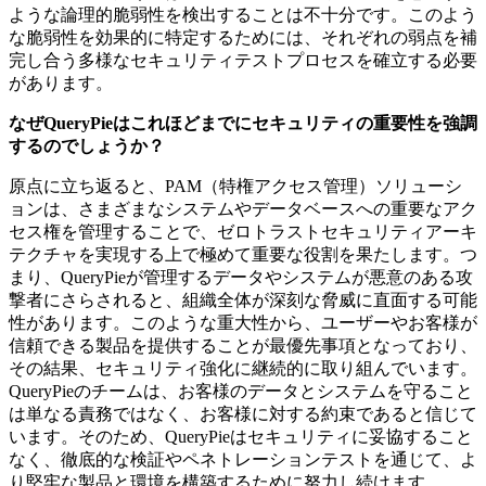
ような論理的脆弱性を検出することは不十分です。このよう
な脆弱性を効果的に特定するためには、それぞれの弱点を補
完し合う多様なセキュリティテストプロセスを確立する必要
があります。
なぜQueryPieはこれほどまでにセキュリティの重要性を強調
するのでしょうか？
原点に立ち返ると、PAM（特権アクセス管理）ソリューシ
ョンは、さまざまなシステムやデータベースへの重要なアク
セス権を管理することで、ゼロトラストセキュリティアーキ
テクチャを実現する上で極めて重要な役割を果たします。つ
まり、QueryPieが管理するデータやシステムが悪意のある攻
撃者にさらされると、組織全体が深刻な脅威に直面する可能
性があります。このような重大性から、ユーザーやお客様が
信頼できる製品を提供することが最優先事項となっており、
その結果、セキュリティ強化に継続的に取り組んでいます。
QueryPieのチームは、お客様のデータとシステムを守ること
は単なる責務ではなく、お客様に対する約束であると信じて
います。そのため、QueryPieはセキュリティに妥協すること
なく、徹底的な検証やペネトレーションテストを通じて、よ
り堅牢な製品と環境を構築するために努力し続けます。