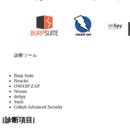
診断ツール
Burp Suite
Neuclei
OWASP ZAP
Nessus
dnSpy
Snyk
Github Advanced Security
[診断項目]