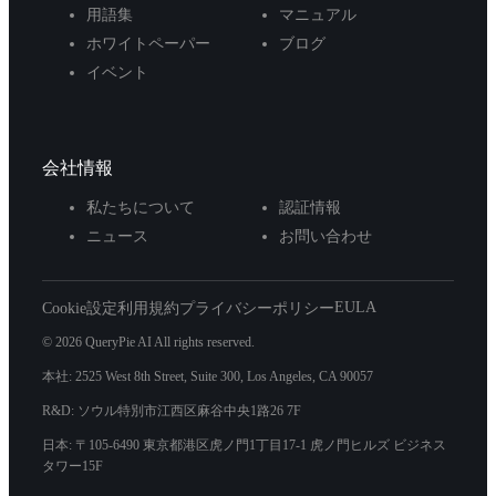
用語集
マニュアル
ホワイトペーパー
ブログ
イベント
会社情報
私たちについて
認証情報
ニュース
お問い合わせ
EULA
Cookie設定
利用規約
プライバシーポリシー
© 2026 QueryPie AI All rights reserved.
本社: 2525 West 8th Street, Suite 300, Los Angeles, CA 90057
R&D: ソウル特別市江西区麻谷中央1路26 7F
日本: 〒105-6490 東京都港区虎ノ門1丁目17-1 虎ノ門ヒルズ ビジネス
タワー15F