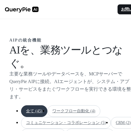
お問
AIPの統合機能
AIを、業務ツールとつな
ぐ。
主要な業務ツールやデータベースを、MCPサーバーで
QueryPie AIPに接続。AIエージェントが、システム・アプ
リ・サービスをまたぐワークフローを実行できる環境を整
ます。
全て (
45
)
ワークフロー自動化
(
4
)
コミュニケーション・コラボレーション
(
5
)
CRM
(
2
)