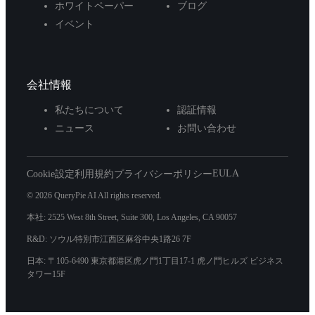
ホワイトペーパー
ブログ
イベント
会社情報
私たちについて
認証情報
ニュース
お問い合わせ
EULA
Cookie設定
利用規約
プライバシーポリシー
© 2026 QueryPie AI All rights reserved.
本社: 2525 West 8th Street, Suite 300, Los Angeles, CA 90057
R&D: ソウル特別市江西区麻谷中央1路26 7F
日本: 〒105-6490 東京都港区虎ノ門1丁目17-1 虎ノ門ヒルズ ビジネス
タワー15F