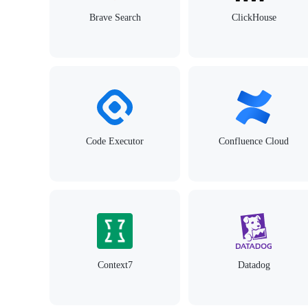
Brave Search
ClickHouse
Code Executor
Confluence Cloud
Context7
Datadog