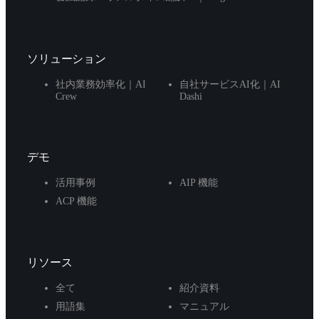
ソリューション
社内業務効率化｜AI
自社サービスAI化｜AI
Crew
Dashi
デモ
活用事例
AIP 機能
ACP 機能
リソース
全て
紹介資料
用語集
マニュアル