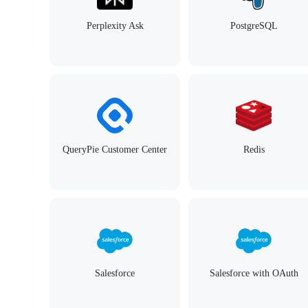
Perplexity Ask
PostgreSQL
QueryPie Customer Center
Redis
Salesforce
Salesforce with OAuth