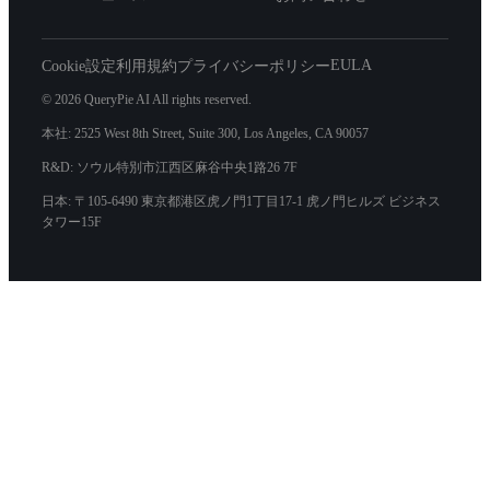
EULA
Cookie設定
利用規約
プライバシーポリシー
© 2026 QueryPie AI All rights reserved.
本社: 2525 West 8th Street, Suite 300, Los Angeles, CA 90057
R&D: ソウル特別市江西区麻谷中央1路26 7F
日本: 〒105-6490 東京都港区虎ノ門1丁目17-1 虎ノ門ヒルズ ビジネス
タワー15F