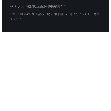
R&D: ソウル特別市江西区麻谷中央1路26 7F
日本: 〒105-6490 東京都港区虎ノ門1丁目17-1 虎ノ門ヒルズ ビジネス
タワー15F